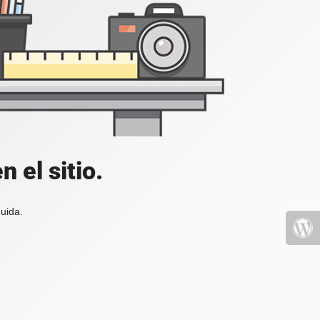
 el sitio.
uida.