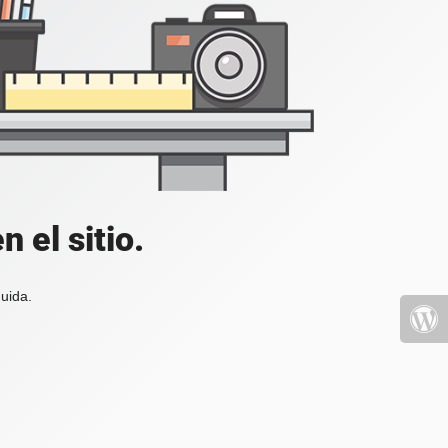
 el sitio.
uida.