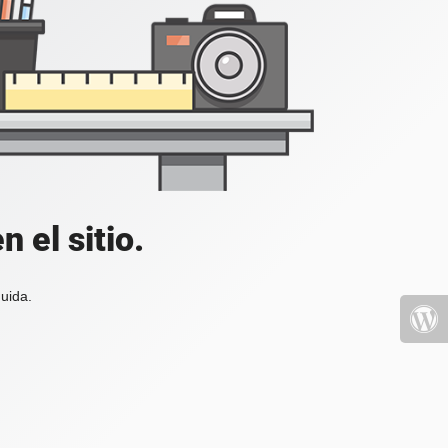
 el sitio.
uida.